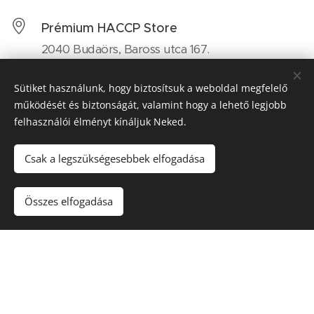
Prémium HACCP Store
2040 Budaörs, Baross utca 167.
+36-30/350-1297
Értékesítés
Sütiket használunk, hogy biztosítsuk a weboldal megfelelő
+36-30/816-0123 Tanácsadás
működését és biztonságát, valamint hogy a lehető legjobb
felhasználói élményt kínáljuk Neked.
premium.haccp@gmail.com
Csak a legszükségesebbek elfogadása
Premium HACCP
WEB HACCP
Összes elfogadása
™
PRÉMIUM HACCP
| Minden jog fenntartva
A honlap üzemeltetője a PRÉMIUM CSOPORT Kft
Sütik
Nyelvek