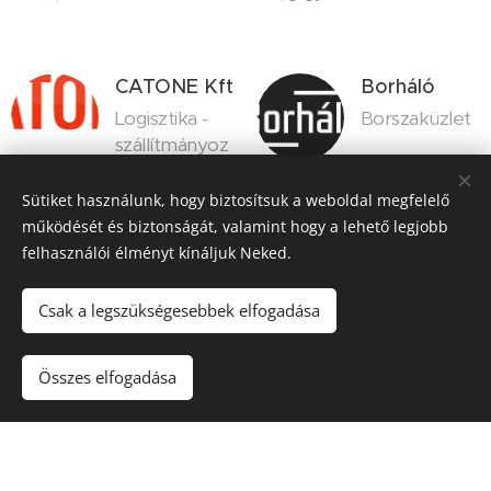
CATONE Kft
Borháló
Logisztika -
Borszaküzlet
szállítmányoz
ás
Sütiket használunk, hogy biztosítsuk a weboldal megfelelő
működését és biztonságát, valamint hogy a lehető legjobb
felhasználói élményt kínáljuk Neked.
MÁRKHÁZI
KIKELET
pálinka
pince
Csak a legszükségesebbek elfogadása
Pálinka főző
Borászat
Összes elfogadása
Atlétikai
világbajnoks
ág 2023