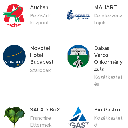
Auchan
MAHART
Bevásárló
Rendezvény
központ
hajók
Novotel
Dabas
Hotel
Város
Budapest
Önkormány
zata
Szállodák
Közétkeztet
és
SALAD BoX
Bio Gastro
Franchise
Közétkeztet
Éttermek
ő