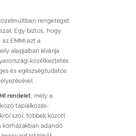
 közelmúltban rengeteget
osszat. Egy biztos, hogy
a az EMMI azt a
ly alapjaiban kívánja
yarországi közétkeztetés
éges és egészségtudatos
elyezésével.
MI rendelet
, mely a
kozó táplálkozás-
król szól, többek között
és kórházakban adandó
s tápanyagtartalmát