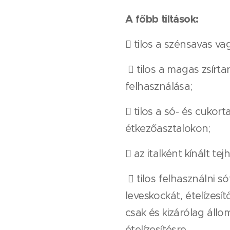
A főbb tiltások:
 tilos a szénsavas va
 tilos a magas zsírt
felhasználása;
 tilos a só- és cukor
étkezőasztalokon;
 az italként kínált t
 tilos felhasználni s
leveskockát, ételízesí
csak és kizárólag állo
ételízesítésre.