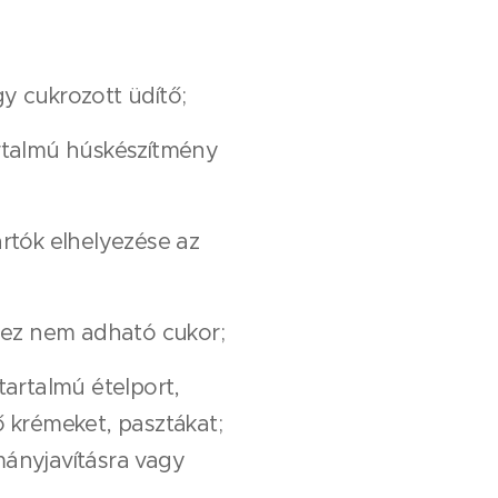
gy cukrozott üdítő;
artalmú húskészítmény
tartók elhelyezése az
ejhez nem adható cukor;
ótartalmú ételport,
tő krémeket, pasztákat;
mányjavításra vagy