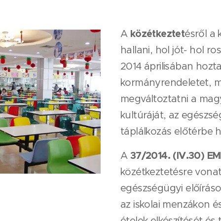
közétkeztet
A
ésről a
hallani, hol jót- hol r
2014 áprilisában hozt
kormányrendeletet, me
megváltoztatni a mag
kultúráját, az egészs
táplálkozás előtérbe h
37/2014. (IV.30) EM
A
közétkeztetésre vonat
egészségügyi előíráso
az iskolai menzákon 
ételek elkészítését é