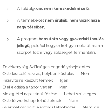
A feldolgozás
nem kereskedelmi célú
,
A termékeket
nem árulják, nem viszik haza
nagy tételben
,
A program
bemutató vagy gyakorlati tanulási
jellegű
, például hogyan kell gyümölcsöt aszalni,
szörpöt főzni, vagy zöldséget fermentálni.
Tevékenység Szükséges engedély/bejelentés
Oktatási célú aszalás, helyben kóstolás ❌ Nem
Hazavitelre készült termék ✅ Igen
Étel eladása a tábor végén ✅ Igen
Meleg étel napi szintű főzése ✅ Lehet szükséges
Oktató workshop felnőtteknek ❌ Nem
Gyermekcsoport, alapfokú feldolgozás ❌ Nem, de