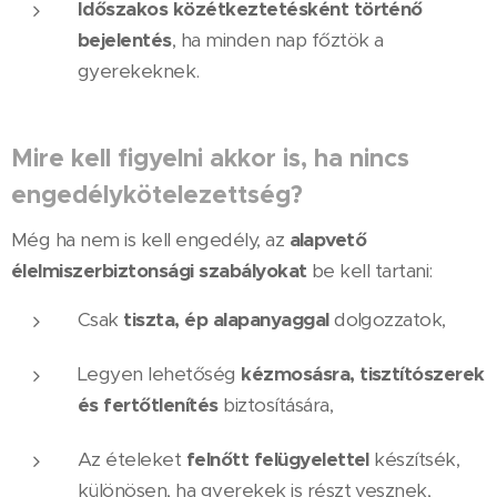
Időszakos közétkeztetésként történő
bejelentés
, ha minden nap főztök a
gyerekeknek.
Mire kell figyelni akkor is, ha nincs
engedélykötelezettség?
Még ha nem is kell engedély, az
alapvető
élelmiszerbiztonsági szabályokat
be kell tartani:
Csak
tiszta, ép alapanyaggal
dolgozzatok,
Legyen lehetőség
kézmosásra, tisztítószerek
és fertőtlenítés
biztosítására,
Az ételeket
felnőtt felügyelettel
készítsék,
különösen, ha gyerekek is részt vesznek,