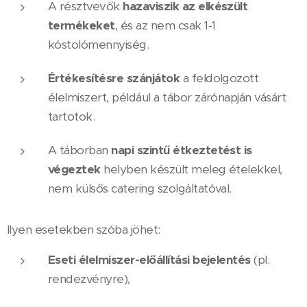
A résztvevők
hazaviszik az elkészült
termékeket
, és az nem csak 1-1
kóstolómennyiség.
Értékesítésre szánjátok
a feldolgozott
élelmiszert, például a tábor zárónapján vásárt
tartotok.
A táborban
napi szintű étkeztetést is
végeztek
helyben készült meleg ételekkel,
nem külsős catering szolgáltatóval.
Ilyen esetekben szóba jöhet:
Eseti élelmiszer-előállítási bejelentés
(pl.
rendezvényre),