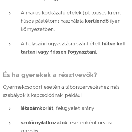
A magas kockázatú ételek (pl. tojásos krém,
húsos pástétom) használata
kerülendő
ilyen
környezetben,
A helyszíni fogyasztásra szánt ételt
hűtve kell
tartani vagy frissen fogyasztani
.
És ha gyerekek a résztvevők?
Gyermekcsoport esetén a táborszervezéshez más
szabályok is kapcsolódnak, például:
létszámkorlát
, felügyeleti arány,
szülői nyilatkozatok
, esetenként orvosi
igazolás,