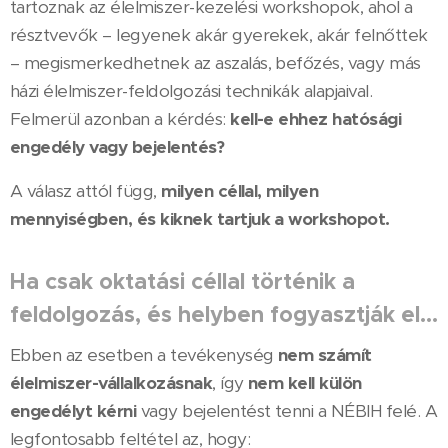
tartoznak az élelmiszer-kezelési workshopok, ahol a
résztvevők – legyenek akár gyerekek, akár felnőttek
– megismerkedhetnek az aszalás, befőzés, vagy más
házi élelmiszer-feldolgozási technikák alapjaival.
Felmerül azonban a kérdés:
kell-e ehhez hatósági
engedély vagy bejelentés?
A válasz attól függ,
milyen céllal, milyen
mennyiségben, és kiknek tartjuk a workshopot.
Ha csak oktatási céllal történik a
feldolgozás, és helyben fogyasztják el…
Ebben az esetben a tevékenység
nem számít
élelmiszer-vállalkozásnak
, így
nem kell külön
engedélyt kérni
vagy bejelentést tenni a NÉBIH felé. A
legfontosabb feltétel az, hogy: